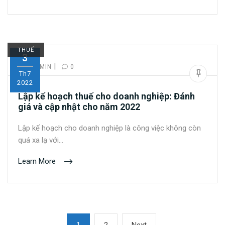
THUẾ
3
|
BY:
ADMIN
0
Th7
2022
Lập kế hoạch thuế cho doanh nghiệp: Đánh
giá và cập nhật cho năm 2022
Lập kế hoạch cho doanh nghiệp là công việc không còn
quá xa lạ với…
Learn More
Phân
Page
Page
Next
1
2
Next