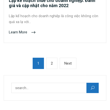
Lập kế hoạch thuế cho doanh nghiệp: Đánh
giá và cập nhật cho năm 2022
Lập kế hoạch cho doanh nghiệp là công việc không còn
quá xa lạ với…
Learn More
Phân
Page
Page
Next
1
2
Next
trang
page
bài
viết
Tìm kiếm cho: