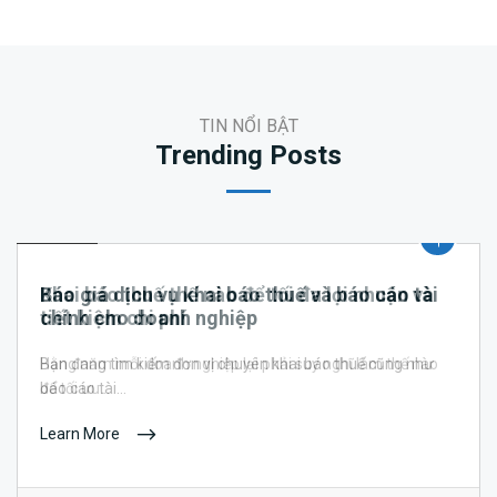
TIN NỔI BẬT
Trending Posts
THUẾ
THUẾ
Khai báo thuế thế nào để tối đa lợi nhuận và
Báo giá dịch vụ khai báo thuế và báo cáo tài
tiết kiệm chi phí
chính cho doanh nghiệp
Hằng năm mỗi doanh nghiệp lại phải suy nghĩ làm thế nào
Bạn đang tìm kiếm đơn vị chuyên khai báo thuế cũng như
để tối ưu…
báo cáo tài…
Learn More
Learn More